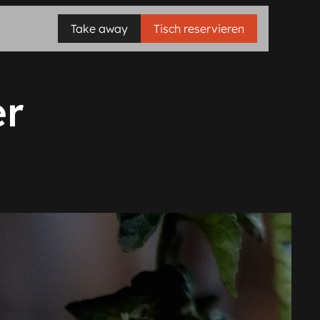
Take away
Tisch reservieren
er