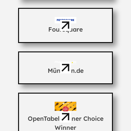
Foursquare
München.de
OpenTabel Dinner Choice
Winner