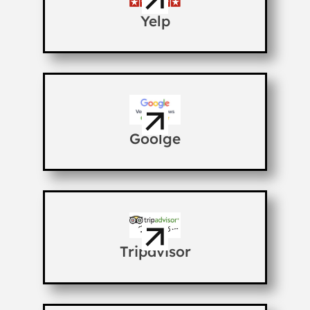
Yelp
Goolge
Tripdvisor