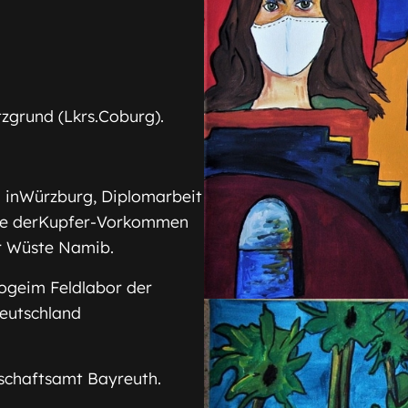
zgrund (Lkrs.Coburg).
inWürzburg, Diplomarbeit
se derKupfer-Vorkommen
er Wüste Namib.
ogeim Feldlabor der
Deutschland
chaftsamt Bayreuth.