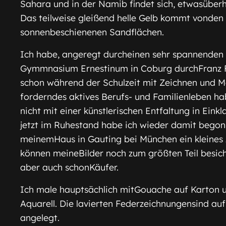
Sahara und in der Namib findet sich, etwasüberhö
Das teilweise gleißend helle Gelb kommt vonden
sonnenbeschienenen Sandflächen.
Ich habe, angeregt durcheinen sehr spannenden
Gymmnasium Ernestinum in Coburg durchFranz F
schon während der Schulzeit mit Zeichnen und 
forderndes aktives Berufs- und Familienleben hab
nicht mit einer künstlerischen Entfaltung in Einkl
jetzt im Ruhestand habe ich wieder damit begon
meinemHaus in Gauting bei München ein kleines A
können meineBilder noch zum größten Teil besich
aber auch schonKäufer.
Ich male hauptsächlich mitGouache auf Karton 
Aquarell. Die lavierten Federzeich­nungensind au
angelegt.