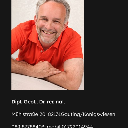
Dipl. Geol., Dr. rer. na
t.
Mühlstraße 20, 82131Gauting/Königswiesen
089 87788403; mobil 01792014944